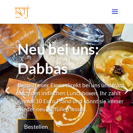
Neu bei uns:
Dabbas
Bestellt euer Essen direkt bei uns und fragt
nach den indischen Lunchboxen. Ihr zahlt
einmal 10 Euro Pfand und könnt sie immer
wieder neu auffüllen lassen.
Bestellen